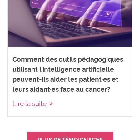
M. (2022). Male breast cancer:
An update.
Virchows Archiv : An
International Journal of
Pathology
,
480
(1), 85–93.
https://doi.org/10.1007/s00428-
021-03190-7
Comment des outils pédagogiques
utilisant l’intelligence artificielle
Living Beyond Breast Cancer.
peuvent-ils aider les patient·es et
(2016).
Breast cancer in men:
The basics.
leurs aidant·es face au cancer?
https://www.lbbc.org/men/breast-
Lire la suite
cancer-men-basics
Male Breast Cancer Global
Alliance. (2025). Home.
PLUS DE TÉMOIGNAGES