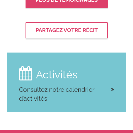
https://mbcglobalalliance.org/
Uscher, J. (2024).
Male breast
PARTAGEZ VOTRE RÉCIT
cancer
. Breastcancer.org.
https://www.breastcancer.org/type
breast-cancer

Activités
Consultez notre calendrier
d’activités