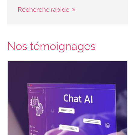
Réseau canadien du cancer du
Recherche rapide
sein. (2020).
Sensibilisation au
cancer du sein chez l’homme.
https://cbcn.ca/fr/blog/our-
stories/male-breast-cancer
Nos témoignages
Société canadienne du cancer.
(n.d.).
Cancer du sein chez
l’homme
.
https://cancer.ca/fr/cancer-
information/cancer-
types/breast/what-is-breast-
cancer/breast-cancer-in-men
Fox, S., Speirs, V., & Shaaban, A.