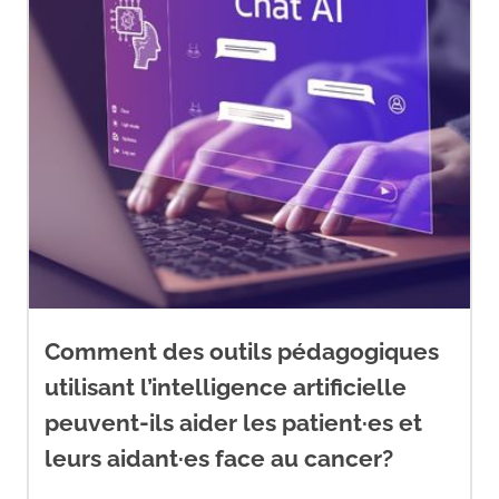
André, F., Ciruelos, E.,
Rubovszky, G., Campone, M.,
Loibl, S., Rugo, H. S., Iwata, H.,
Conte, P., Mayer, I. A., Kaufman,
B., Yamashita, T., Lu, Y. S., Inoue,
K., Takahashi, M., Pápai, Z.,
Longin, A. S., Mills, D., Wilke, C.,
Hirawat, S., Juric, D., … SOLAR-1
Study Group (2019). Alpelisib
Comment des outils pédagogiques
for
PIK3CA
-mutated, hormone
utilisant l’intelligence artificielle
receptor-positive advanced
peuvent-ils aider les patient·es et
breast cancer.
The New
England journal of Medicine
,
leurs aidant·es face au cancer?
380
(20), 1929–1940.