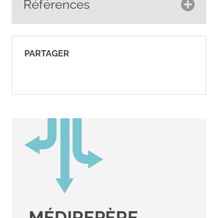
Références
American Cancer Society.
(2025).
Breast cancer HER2
PARTAGER
status
. Cancer.org.
https://www.cancer.org/cancer/typ
breast-cancer/understanding-
a-breast-cancer-
diagnosis/breast-cancer-her2-
status.html
American Cancer Society.
(2021).
Breast cancer hormone
receptor status
. Cancer.org.
https://www.cancer.org/cancer/typ
MÉDIREPÈRE