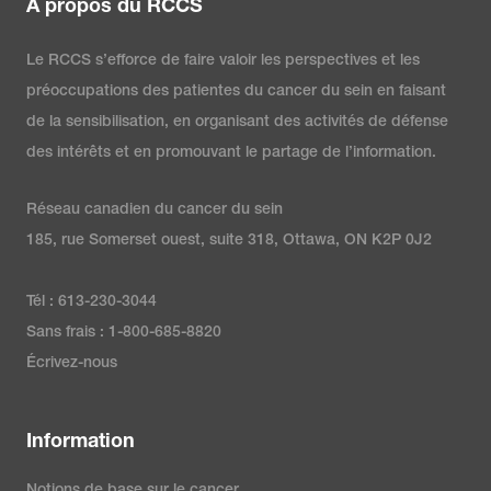
À propos du RCCS
https://www.healthline.com/health
metastatic-breast-
Le RCCS s’efforce de faire valoir les perspectives et les
cancer/pik3ca-mutation-and-
préoccupations des patientes du cancer du sein en faisant
breast-cancer
de la sensibilisation, en organisant des activités de défense
des intérêts et en promouvant le partage de l’information.
Living Beyond Breast Cancer.
Réseau canadien du cancer du sein
(2024).
Next-generation
185, rue Somerset ouest, suite 318, Ottawa, ON K2P 0J2
sequencing (NGS) test
.
https://www.lbbc.org/about-
Tél : 613-230-3044
breast-
Sans frais : 1-800-685-8820
cancer/testing/biomarker/next-
Écrivez-nous
generation-genome-
sequencing
Information
MyPathologyReport.ca. (2023).
Notions de base sur le cancer