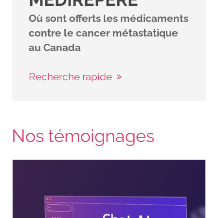
breast-cancer/understanding-
Où sont offerts les médicaments
a-breast-cancer-
contre le cancer métastatique
diagnosis/breast-cancer-
au Canada
hormone-receptor-status.html
Recherche rapide
American Cancer Society.
(2023).
Your breast pathology
report: Breast cancer
.
Cancer.org.
Nos témoignages
https://www.cancer.org/cancer/dia
staging/tests/biopsy-and-
cytology-tests/understanding-
your-pathology-report/breast-
pathology/breast-cancer-
pathology.html