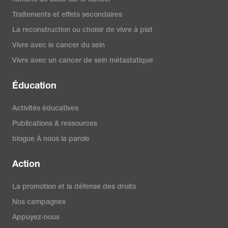
Pathology for patients.
Traitements et effets secondaires
https://www.mypathologyreport.ca
La reconstruction ou choisir de vivre à plat
Vivre avec le cancer du sein
Nolan-Pleckham, M. (2023).
The
Vivre avec un cancer de sein métastatique
Ki-67 proliferation marker test
Éducation
and breast cancer treatment.
Verywell Health.
Activités éducatives
https://www.verywellhealth.com/ki
Publications & ressources
67-tumor-marker-test-430609
blogue À nous la parole
Action
Susan G. Komen. (2023).
Contents of a pathology report
.
La promotion et la défense des droits
https://www.komen.org/breast-
Nos campagnes
cancer/diagnosis/pathology-
Appuyez-nous
reports/contents/