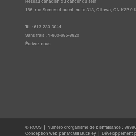
Réseau canadien du cancer du sein
185, rue Somerset ouest, suite 318, Ottawa, ON K2P 0J
Tél : 613-230-3044
Sans frais : 1-800-685-8820
Écrivez-nous
® RCCS | Numéro d'organisme de bienfaisance : 889
Conception web par
McGill Buckley
|
Développement p