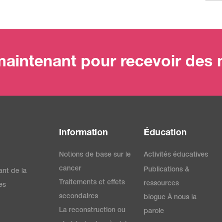
aintenant pour recevoir des m
Information
Éducation
Notions de base sur le
Activités éducatives
cancer
Publications &
ant de la
Traitements et effets
ressources
es
secondaires
blogue À nous la
La reconstruction ou
parole