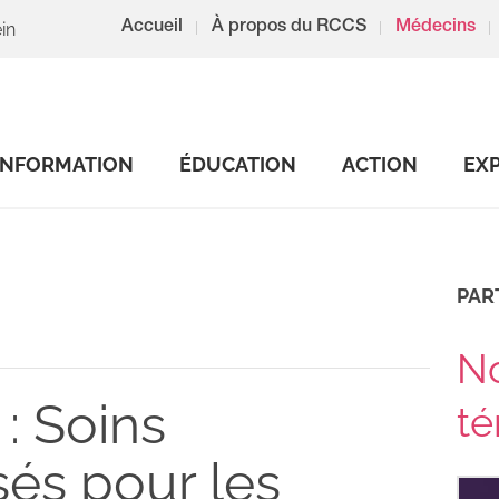
in
Accueil
À propos du RCCS
Médecins
INFORMATION
ÉDUCATION
ACTION
EX
PAR
N
 : Soins
t
sés pour les