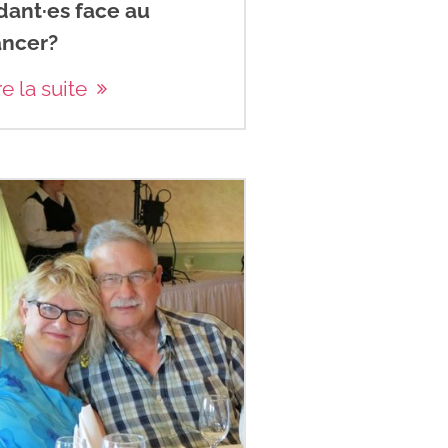
dant·es face au
ancer?
re la suite