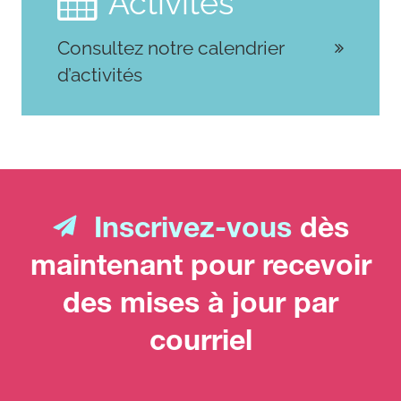
Activités
Consultez notre calendrier
d’activités
Inscrivez-vous
dès
maintenant pour recevoir
des mises à jour par
courriel