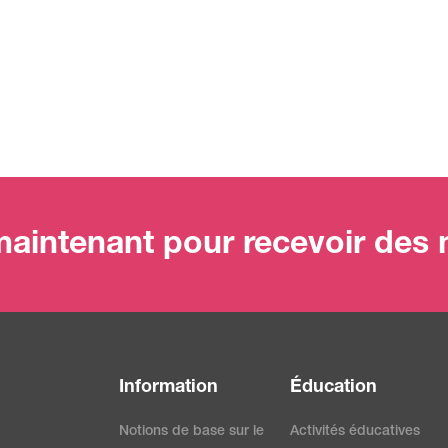
aintenant pour recevoir des m
Information
Éducation
Notions de base sur le
Activités éducatives