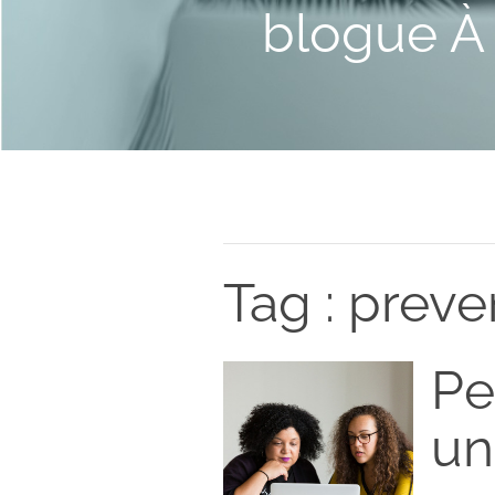
blogue À 
Tag : preve
Pe
un