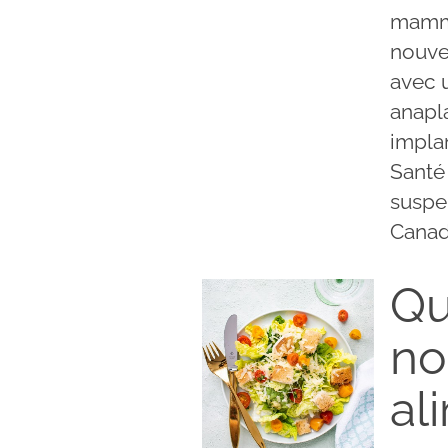
mamma
nouvel
avec 
anapl
impla
Santé
suspen
Canad
Qu
no
al