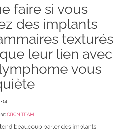
e faire si vous
ez des implants
mmaires texturés
 que leur lien avec
 lymphome vous
quiète
5-14
par:
CBCN TEAM
tend beaucoup parler des implants