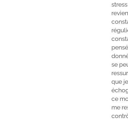
stress
revien
const
régul
const
pensée
donné 
se pe
ressur
que j
échog
ce mo
me re
contrô