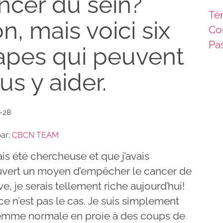
ncer du sein?
Té
n, mais voici six
Co
Pas
apes qui peuvent
us y aider.
-28
par:
CBCN TEAM
vais été chercheuse et que j’avais
vert un moyen d’empêcher le cancer de
ve, je serais tellement riche aujourd’hui!
ce n’est pas le cas. Je suis simplement
emme normale en proie à des coups de