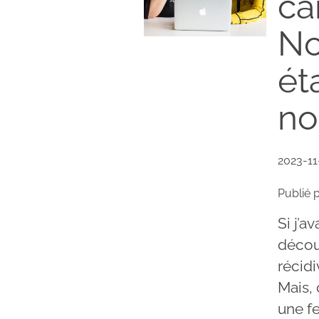
ca
No
ét
no
2023-11
Publié 
Si j’a
décou
récidi
Mais, 
une f