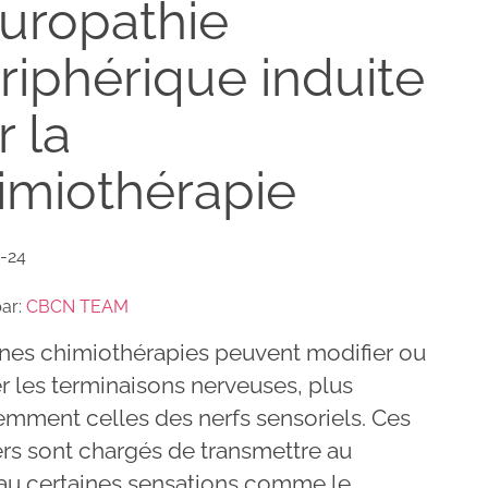
uropathie
riphérique induite
r la
imiothérapie
-24
par:
CBCN TEAM
ines chimiothérapies peuvent modifier ou
r les terminaisons nerveuses, plus
emment celles des nerfs sensoriels. Ces
ers sont chargés de transmettre au
au certaines sensations comme le