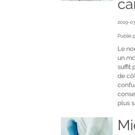
ca
2019-0
Publié 
Le no
un mot
suffit
de côt
confu
consei
plus s
Mi