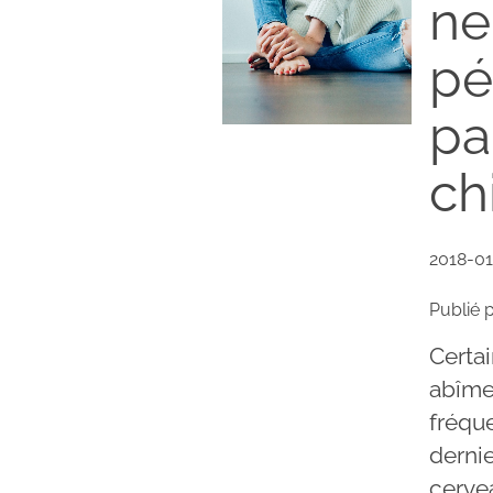
ne
pé
pa
ch
2018-01
Publié 
Certa
abîme
fréqu
derni
cerve