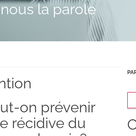
nous la parole
PA
ntion
ut-on prévenir
e récidive du
C