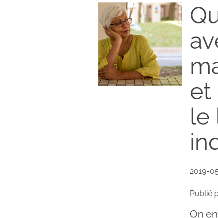
Qu
av
ma
et
le
in
2019-0
Publié 
On en