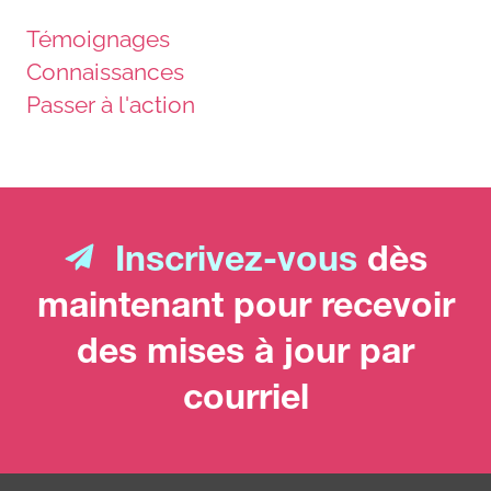
Témoignages
Connaissances
Passer à l'action
Inscrivez-vous
dès
maintenant pour recevoir
des mises à jour par
courriel