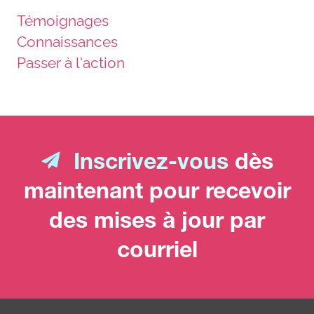
Témoignages
Connaissances
Passer à l'action
Inscrivez-vous
dès
maintenant pour recevoir
des mises à jour par
courriel