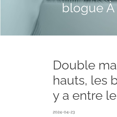
blogue À 
Double mas
hauts, les b
y a entre l
2024-04-23