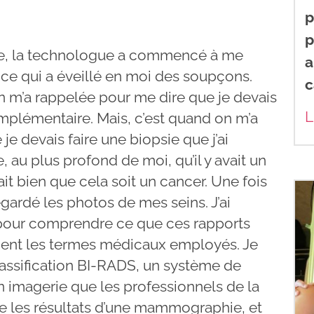
p
p
e, la technologue a commencé à me
a
 ce qui a éveillé en moi des soupçons.
c
on m’a rappelée pour me dire que je devais
L
mplémentaire. Mais, c’est quand on m’a
e devais faire une biopsie que j’ai
u plus profond de moi, qu’il y avait un
it bien que cela soit un cancer. Une fois
regardé les photos de mes seins. J’ai
pour comprendre ce que ces rapports
iaient les termes médicaux employés. Je
lassification BI-RADS, un système de
 imagerie que les professionnels de la
ire les résultats d’une mammographie, et