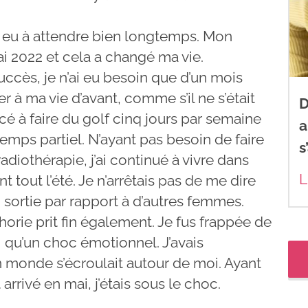
s eu à attendre bien longtemps. Mon
ai 2022 et cela a changé ma vie.
uccès, je n’ai eu besoin que d’un mois
r à ma vie d’avant, comme s’il ne s’était
D
cé à faire du golf cinq jours par semaine
a
à temps partiel. N’ayant pas besoin de faire
s
diothérapie, j’ai continué à vivre dans
L
 tout l’été. Je n’arrêtais pas de me dire
n sortie par rapport à d’autres femmes.
uphorie prit fin également. Je fus frappée de
si qu’un choc émotionnel. J’avais
 monde s’écroulait autour de moi. Ayant
 arrivé en mai, j’étais sous le choc.