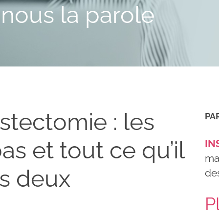
nous la parole
tectomie : les
PA
as et tout ce qu’il
IN
ma
es deux
des
P