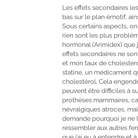
Les effets secondaires les 
bas sur le plan émotif, ai
Sous certains aspects, on 
rien sont les plus problém
hormonal (Arimidex) que j
effets secondaires ne sont
et mon taux de cholestér
statine, un médicament qu
cholestérol. Cela engend
peuvent être difficiles à s
prothèses mammaires, car
névralgiques atroces, ma
demande pourquoi je ne le
ressembler aux autres fe
que j’ai eu à entendre et à