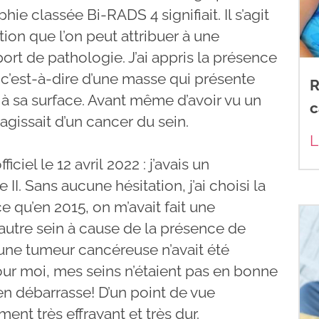
 classée Bi-RADS 4 signifiait. Il s’agit
tion que l’on peut attribuer à une
t de pathologie. J’ai appris la présence
 c’est-à-dire d’une masse qui présente
R
à sa surface. Avant même d’avoir vu un
c
s’agissait d’un cancer du sein.
L
iciel le 12 avril 2022 : j’avais un
II. Sans aucune hésitation, j’ai choisi la
qu’en 2015, on m’avait fait une
tre sein à cause de la présence de
une tumeur cancéreuse n’avait été
ur moi, mes seins n’étaient pas en bonne
m’en débarrasse! D’un point de vue
ent très effrayant et très dur.