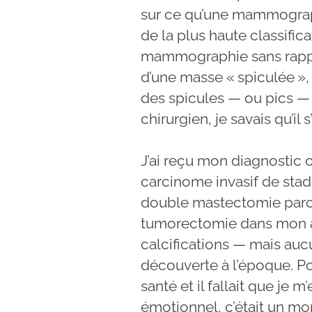
sur ce qu’une mammographie
de la plus haute classifica
mammographie sans rappor
d’une masse « spiculée »,
des spicules — ou pics — 
chirurgien, je savais qu’il 
J’ai reçu mon diagnostic off
carcinome invasif de stade 
double mastectomie parce 
tumorectomie dans mon au
calcifications — mais auc
découverte à l’époque. Po
santé et il fallait que je 
émotionnel, c’était un mom