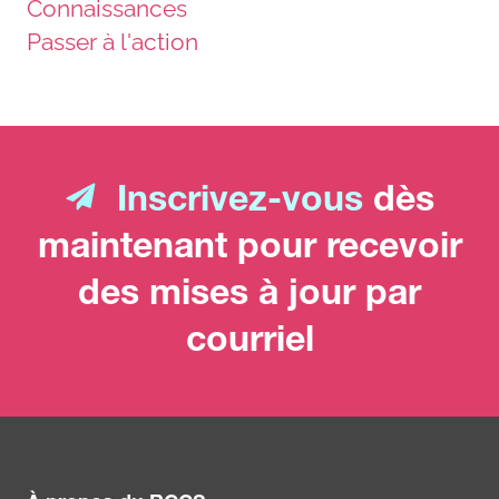
Connaissances
Passer à l'action
Inscrivez-vous
dès
maintenant pour recevoir
des mises à jour par
courriel