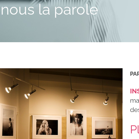
nous la parole
PA
IN
ma
des
P