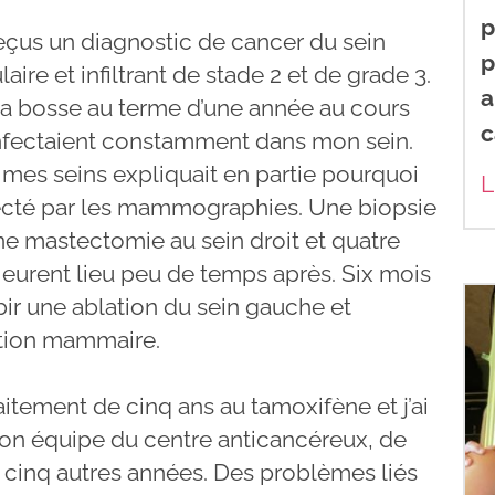
p
reçus un diagnostic de cancer du sein
p
laire et infiltrant de stade 2 et de grade 3.
a
a bosse au terme d’une année au cours
c
’infectaient constamment dans mon sein.
 mes seins expliquait en partie pourquoi
L
tecté par les mammographies. Une biopsie
ne mastectomie au sein droit et quatre
eurent lieu peu de temps après. Six mois
ubir une ablation du sein gauche et
ction mammaire.
aitement de cinq ans au tamoxifène et j’ai
mon équipe du centre anticancéreux, de
 cinq autres années. Des problèmes liés