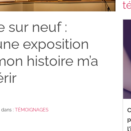
t
sur neuf :
ne exposition
mon histoire m’a
rir
C
 dans :
TÉMOIGNAGES
p
l