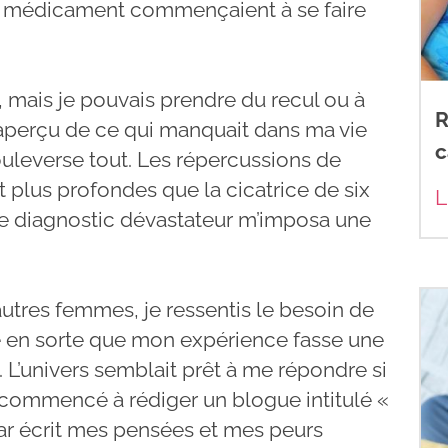
u médicament commençaient à se faire
, mais je pouvais prendre du recul ou à
R
 aperçu de ce qui manquait dans ma vie
c
uleverse tout. Les répercussions de
t plus profondes que la cicatrice de six
L
Ce diagnostic dévastateur m’imposa une
res femmes, je ressentis le besoin de
re en sorte que mon expérience fasse une
 L’univers semblait prêt à me répondre si
is commencé à rédiger un blogue intitulé «
ar écrit mes pensées et mes peurs