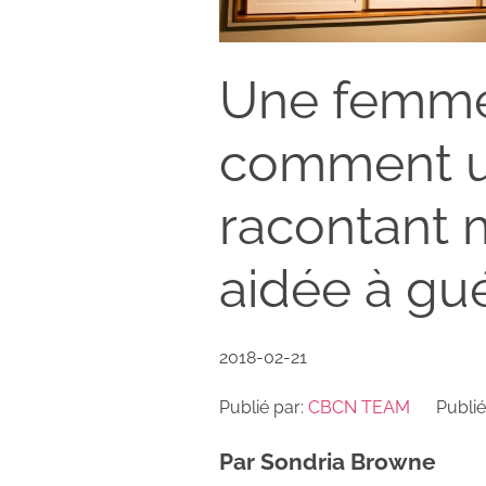
Une femme 
comment u
racontant 
aidée à gué
2018-02-21
Publié par:
CBCN TEAM
Publié
Par Sondria Browne