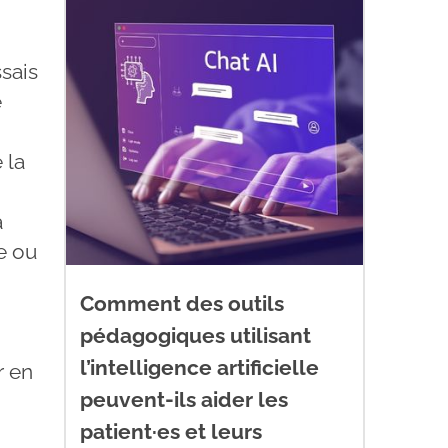
ssais
e
 la
à
e ou
Comment des outils
pédagogiques utilisant
l’intelligence artificielle
r en
peuvent-ils aider les
patient·es et leurs