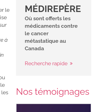
MÉDIREPÈRE
r le
ise
Où sont offerts les
sur
médicaments contre
le cancer
re à
métastatique au
Canada
in
Recherche rapide
 ou
 le
Nos témoignages
 les