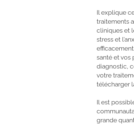
Il explique c
traitements a
cliniques et
stress et l’
efficacement
santé et vos
diagnostic, 
votre traite
télécharger 
Il est possib
communautai
grande quant