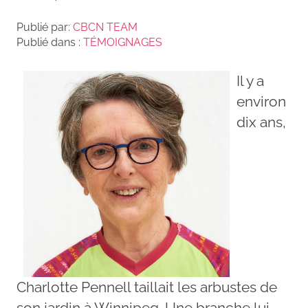
Publié par:
CBCN TEAM
Publié dans :
TÉMOIGNAGES
Il y a
environ
dix ans,
Charlotte Pennell taillait les arbustes de
son jardin à Winnipeg. Une branche lui